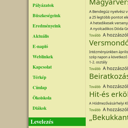
Magyarver
Pályázatok
A Bendegúz nyelvész ve
Büszkeségeink
a 25 legtöbb pontot e
A hetedikesek versenyé
Eredményeink
A nyolcadikos Dóda Gré
(Magyarversenye
A hozzászó
Aktuális
Tovább
Versmondó
E-napló
Intézményünkben április
Weblinkek
szép napon a következő
1-2. osztály
Kapcsolat
(Versmondó vers
A hozzászó
Tovább
Beiratkozá
Térkép
(Beiratkozás 201
A hozzászó
Címlap
Tovább
Hit-és erkö
Ökoiskola
A Hódmezővásárhelyi Kl
Diákok
(Hit-és erkölcsta
A hozzászó
Tovább
„Bekukkan
Levelezés