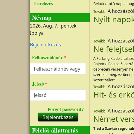
Levelezés
Bekukkantó nap a nag
(„Bekukkantó nap
A hozzászó
Tovább
Névnap
Nyílt napo
2026. Aug. 7., péntek
Ibolya
(Nyílt napok)
A hozzászó
Tovább
Felhasználói fiók menüje
Bejelentkezés
Ne felejts
Felhasználónév
A Furfang Kiadó által s
Bajnóczi Regina 5. osztá
debreceni versenyen hely
szerezte meg. Az ünnep
között zajlott.
Jelszó
(Ne felejtsek! ko
A hozzászó
Tovább
Hit- és erk
Forgot password?
(Hit- és erkölcsta
A hozzászó
Tovább
Német ver
Bejelentkezés
Felelős állattartás
Tiéd a Szó-tár regioná
(Német verseny)