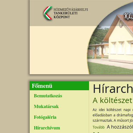
Ugrás a tartalomra
Hírarc
Főmenü
Bemutatkozás
A költészet
Mukatársak
Az idei költészet napi
előadásban a drámafogl
Fotógaléria
származtak. A műsort Józ
(A költészet napj
A hozzászó
Hírarchívum
Tovább