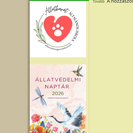
A hozzászó
Tovább
Oldalszámozás