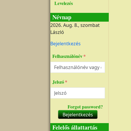
Levelezés
Névnap
2026. Aug. 8., szombat
László
Felhasználói fiók menüje
Bejelentkezés
Felhasználónév
Jelszó
Forgot password?
Bejelentkezés
Felelős állattartás