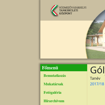
Ugrás a tartalomra
Gól
Főmenü
Bemutatkozás
Tanév
Mukatársak
2017/18
Fotógaléria
Hírarchívum