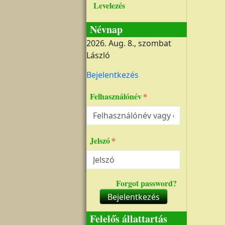
Levelezés
Névnap
2026. Aug. 8., szombat
László
Felhasználói fiók menüje
Bejelentkezés
Felhasználónév
Jelszó
Forgot password?
Bejelentkezés
Felelős állattartás