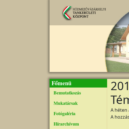
Ugrás a tartalomra
201
Főmenü
Bemutatkozás
Té
Mukatársak
A héten 
Fotógaléria
A hozzá
Hírarchívum