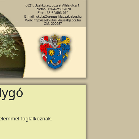
lygó
delemmel foglalkoznak.