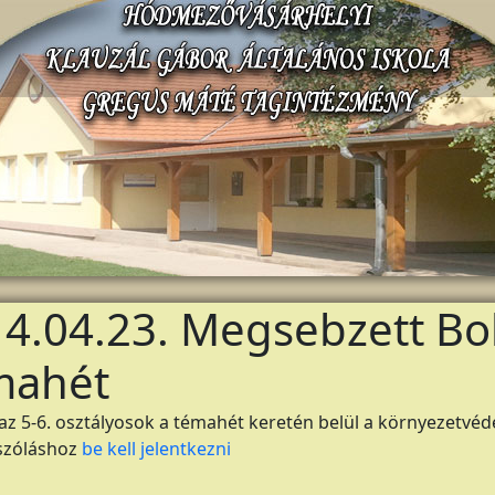
4.04.23. Megsebzett Bo
mahét
az 5-6. osztályosok a témahét keretén belül a környezetvé
szóláshoz
be kell jelentkezni