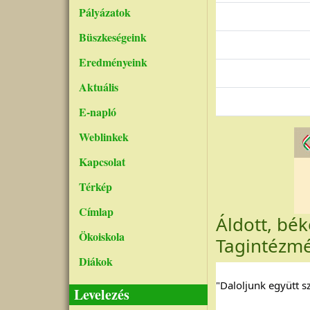
Pályázatok
Büszkeségeink
Eredményeink
Aktuális
E-napló
Weblinkek
Kapcsolat
Térkép
Címlap
Áldott, bé
Ökoiskola
Tagintézm
Diákok
"Daloljunk együtt s
Levelezés