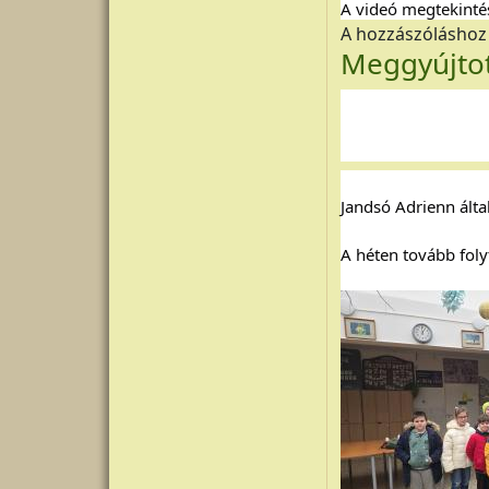
A videó megtekintés
A hozzászólásho
Meggyújtot
Jandsó Adrienn által
A héten tovább folyt