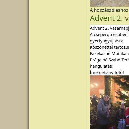
A hozzászólásho
Advent 2. 
Advent 2. vasárnapj
A csepergő esőben i
gyertyagyújtásra.
Köszönettel tartozu
Fazekasné Mónika és
Prágainé Szabó Teré
hangulatát!
Íme néhány fotó!