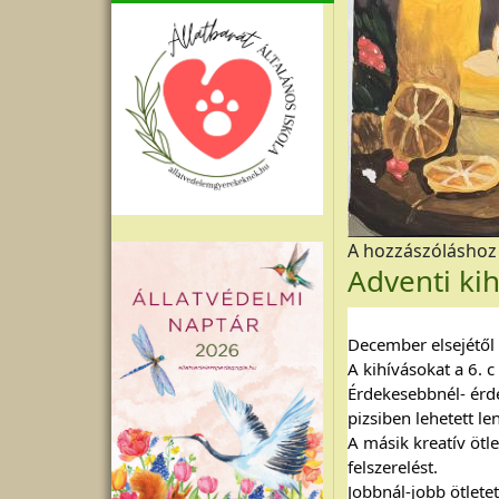
A hozzászólásho
Adventi ki
December elsejétől a
A kihívásokat a 6. c
Érdekesebbnél- érdek
pizsiben lehetett len
A másik kreatív ötle
felszerelést.
Jobbnál-jobb ötlete