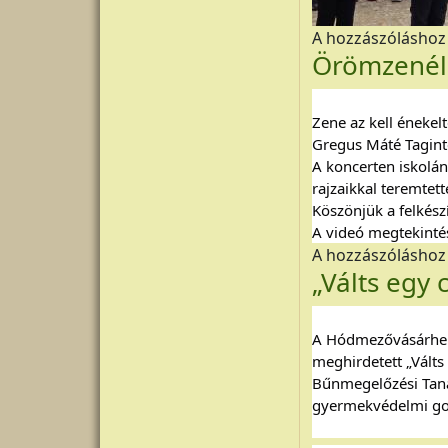
A hozzászólásho
Örömzenél
Zene az kell énekel
Gregus Máté Tagin
A koncerten iskolán
rajzaikkal teremtett
Köszönjük a felkés
A videó megtekintés
A hozzászólásho
„Válts egy 
A Hódmezővásárhelyi
meghirdetett „Vált
Bűnmegelőzési Tanác
gyermekvédelmi gon