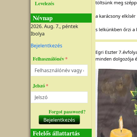
töltsünk meg széppe
Levelezés
a karácsony elkísér
Névnap
2026. Aug. 7., péntek
s lelkünkben őrzi a
Ibolya
Felhasználói fiók menüje
Bejelentkezés
Egri Eszter 7.évfol
Felhasználónév
minden dolgozója é
Jelszó
Forgot password?
Bejelentkezés
Felelős állattartás