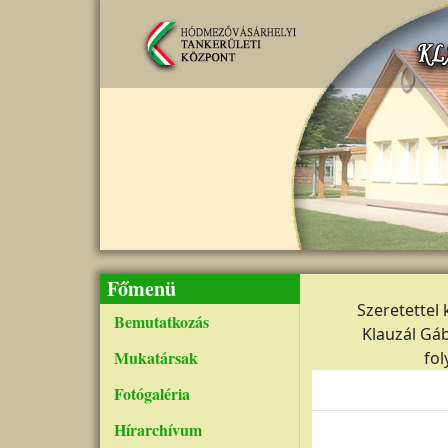
Ugrás a tartalomra
Főmenü
Szeretettel
Bemutatkozás
Klauzál Gá
Mukatársak
fol
Fotógaléria
Hírarchívum