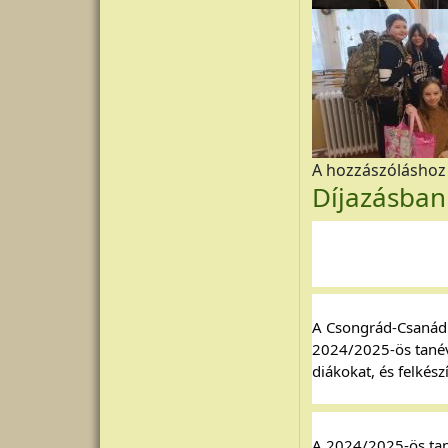
A hozzászólásho
Díjazásban
A Csongrád-Csanád 
2024/2025-ös tanév
diákokat, és felkés
A 2024/2025-ös tan